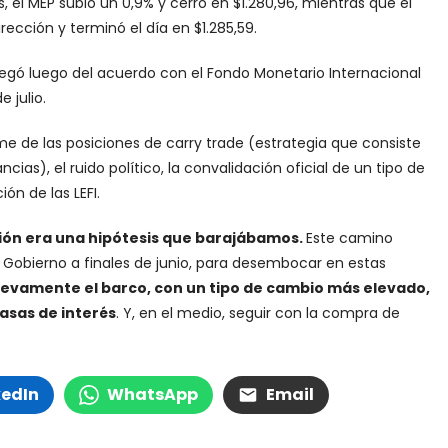
 el MEP subió un 0,9% y cerró en $1.280,96, mientras que el
ección y terminó el día en $1.285,59.
llegó luego del acuerdo con el Fondo Monetario Internacional
 julio.
e de las posiciones de carry trade (estrategia que consiste
ias), el ruido político, la convalidación oficial de un tipo de
ón de las LEFI.
ección era una hipótesis que barajábamos.
Este camino
obierno a finales de junio, para desembocar en estas
uevamente el barco, con un tipo de cambio más elevado,
asas de interés
. Y, en el medio, seguir con la compra de
kedIn
WhatsApp
Email