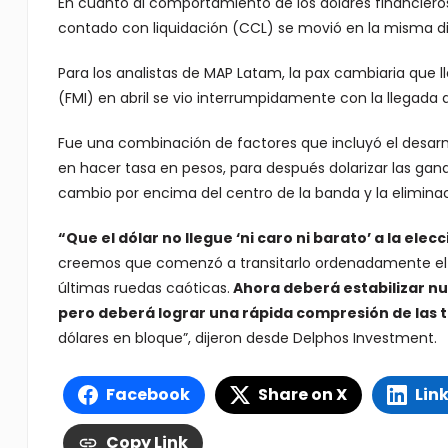
En cuanto al comportamiento de los dólares financieros,
contado con liquidación (CCL) se movió en la misma dir
Para los analistas de MAP Latam, la pax cambiaria que 
(FMI) en abril se vio interrumpidamente con la llegada de
Fue una combinación de factores que incluyó el desarm
en hacer tasa en pesos, para después dolarizar las gananc
cambio por encima del centro de la banda y la eliminaci
“Que el dólar no llegue ‘ni caro ni barato’ a la el
creemos que comenzó a transitarlo ordenadamente el G
últimas ruedas caóticas.
Ahora deberá estabilizar n
pero deberá lograr una rápida compresión de las t
dólares en bloque”, dijeron desde Delphos Investment.
Facebook
Share on X
Lin
Copy Link