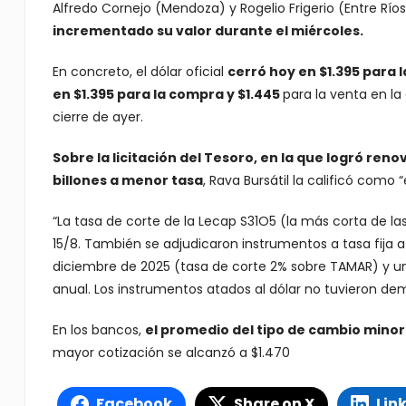
Alfredo Cornejo (Mendoza) y Rogelio Frigerio (Entre Ríos)
incrementado su valor durante el miércoles.
En concreto, el dólar oficial
cerró hoy en $1.395 para l
en $1.395 para la compra y $1.445
para la venta en la
cierre de ayer.
Sobre la licitación del Tesoro, en la que logró ren
billones a menor tasa
, Rava Bursátil la calificó como “
“La tasa de corte de la Lecap S31O5 (la más corta de las 
15/8. También se adjudicaron instrumentos a tasa fija
diciembre de 2025 (tasa de corte 2% sobre TAMAR) y un
anual. Los instrumentos atados al dólar no tuvieron de
En los bancos,
el promedio del tipo de cambio minoris
mayor cotización se alcanzó a $1.470
Facebook
Share on X
Lin