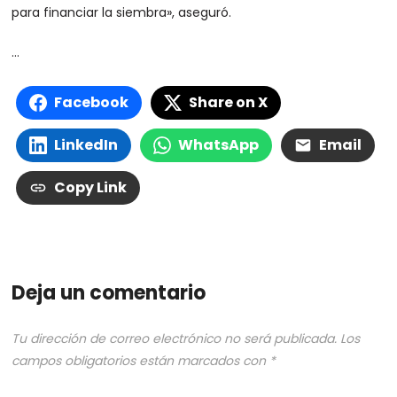
para financiar la siembra», aseguró.
…
Facebook
Share on X
LinkedIn
WhatsApp
Email
Copy Link
Deja un comentario
Tu dirección de correo electrónico no será publicada.
Los
campos obligatorios están marcados con
*