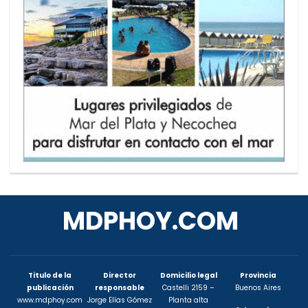
MDPHOY.COM
Titulo de la
Director
Domicilio legal
Provincia
publicación
responsable
Castelli 2159 –
Buenos Aires
www.mdphoy.com
Jorge Elías Gómez
Planta alta