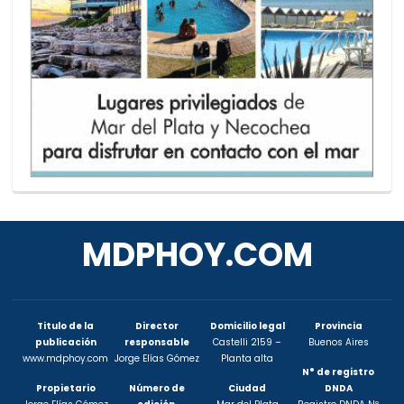
MDPHOY.COM
Titulo de la
Director
Domicilio legal
Provincia
publicación
responsable
Castelli 2159 –
Buenos Aires
www.mdphoy.com
Jorge Elías Gómez
Planta alta
N° de registro
Propietario
Número de
Ciudad
DNDA