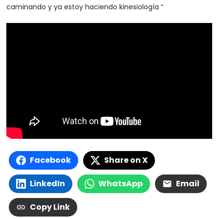
caminando y ya estoy haciendo kinesiología “
Facebook
Share on X
LinkedIn
WhatsApp
Email
Copy Link