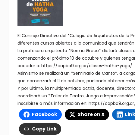
El Consejo Directivo del *Colegio de Arquitectos de la Pr
diferentes cursos abiertos a la comunidad que tendrán 
La profesora arquitecta *Norma Greco* dictará clases d
comenzando el próximo 10 de octubre y quienes tengan i
acceder a: https://capba9.org.ar/clases-hatha-yoga/
Asimismo se realizará un *Seminario de Canto*, a cargo de
que comenzará el 11 de octubre; pudiendo obtener más
Y por último, la multipremiada actriz, docente, director
coordinará un *Taller de Teatro, Juego e Improvisación* l
inscribirse o más información en: https://capba9.org.ar
Facebook
Share on X
Lin
Copy Link