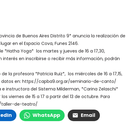
ovincia de Buenos Aires Distrito 9* anuncia la realización de
lugar en el Espacio Cova, Funes 2146.
e *Hatha Yoga* los martes y jueves de 16 a 17,30,
nterés en inscribirse o recibir más información, podrán
 la profesora *Patricia Ruiz*, los miércoles de 16 a 17,15,
 datos en: https://capba9.org.ar/seminario-de-canto/
a e instructora del Sistema Milderman, *Carina Zelaschi*
os viernes de 15 a 17 a partir del 13 de octubre. Para
/taller-de-teatro/
kedIn
WhatsApp
Email