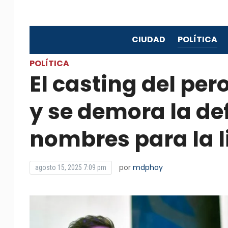
CIUDAD
POLÍTICA
POLÍTICA
El casting del pe
y se demora la def
nombres para la l
por
mdphoy
agosto 15, 2025 7:09 pm