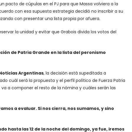
un pacto de cúpulas en el PJ para que Massa volviera a la
erdo con esa supuesta estrategia decidió no inscribir a su
ndo con presentar una lista propia por afuera.
servar la unidad y evitar que Grabois divida los votos del
ción de Patria Grande en la lista del peronismo
Noticias Argentinas
, la decisión está supeditada a
ado cuál será la propuesta y el perfil político de Fuerza Patria
e va a componer el resto de la nómina y cuáles serán las
mos a evaluar. Si nos cierra, nos sumamos, y sino
do hasta las 12 de la noche del domingo, ya fue, iremos