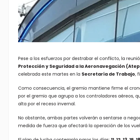
Pese a los esfuerzos por destrabar el conflicto, la reuni
Protección y Seguridad a la Aeronavegación (Atep
celebrada este martes en la
Secretaría de Trabajo
, 
Como consecuencia, el gremio mantiene firme el cron
por el gremio que agrupa a los controladores aéreos,
alta por el receso invernal.
No obstante, ambas partes volverán a sentarse a negocia
medida de fuerza que afectará la operación de los vuel
El plan de lucha contempla paros los días:
11, 12, 13, 15,