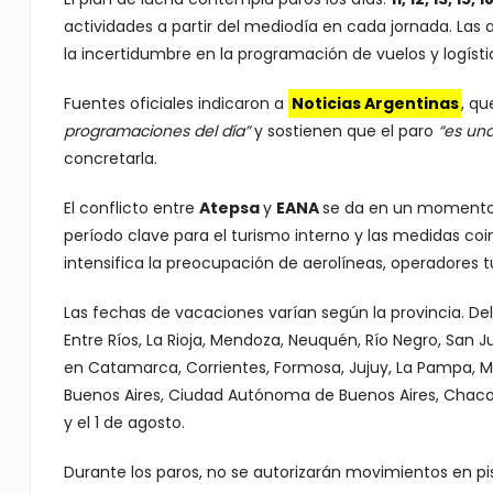
actividades a partir del mediodía en cada jornada. Las
la incertidumbre en la programación de vuelos y logísti
Fuentes oficiales indicaron a
Noticias Argentinas
, q
programaciones del día”
y sostienen que el paro
“es un
concretarla.
El conflicto entre
Atepsa
y
EANA
se da en un momento e
período clave para el turismo interno y las medidas coin
intensifica la preocupación de aerolíneas, operadores tur
Las fechas de vacaciones varían según la provincia. Del
Entre Ríos, La Rioja, Mendoza, Neuquén, Río Negro, San J
en Catamarca, Corrientes, Formosa, Jujuy, La Pampa, Mis
Buenos Aires, Ciudad Autónoma de Buenos Aires, Chaco y
y el 1 de agosto.
Durante los paros, no se autorizarán movimientos en pi