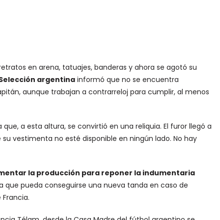
retratos en arena, tatuajes, banderas y ahora se agotó su
Selección argentina
informó que no se encuentra
apitán, aunque trabajan a contrarreloj para cumplir, al menos
ue, a esta altura, se convirtió en una reliquia. El furor llegó a
e su vestimenta no esté disponible en ningún lado. No hay
mentar la producción para reponer la indumentaria
ara que pueda conseguirse una nueva tanda en caso de
 Francia.
ncia Télam, desde la Casa Madre del fútbol argentino se