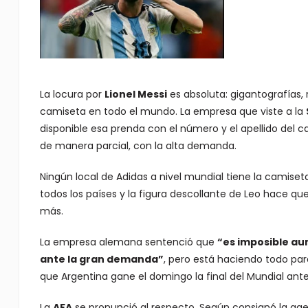
La locura por
Lionel Messi
es absoluta: gigantografías, 
camiseta en todo el mundo. La empresa que viste a la
disponible esa prenda con el número y el apellido del c
de manera parcial, con la alta demanda.
Ningún local de Adidas a nivel mundial tiene la camiseta q
todos los países y la figura descollante de Leo hace qu
más.
La empresa alemana sentenció que
“es imposible au
ante la gran demanda”
, pero está haciendo todo p
que Argentina gane el domingo la final del Mundial ante
La
AFA
se pronunció al respecto. Según consignó la age