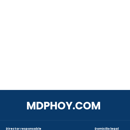
MDPHOY.COM
Director responsable
Domicilio legal