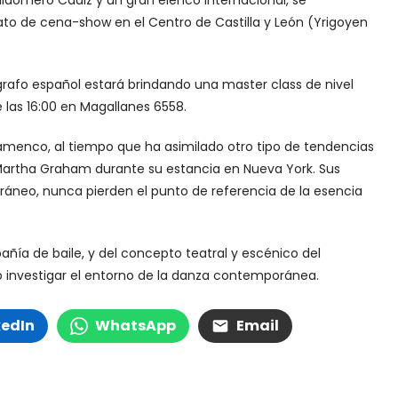
aldomero Cádiz y un gran elenco internacional, se
ato de cena-show en el Centro de Castilla y León (Yrigoyen
grafo español estará brindando una master class de nivel
e las 16:00 en Magallanes 6558.
amenco, al tiempo que ha asimilado otro tipo de tendencias
Martha Graham durante su estancia en Nueva York. Sus
áneo, nunca pierden el punto de referencia de la esencia
ñía de baile, y del concepto teatral y escénico del
 o investigar el entorno de la danza contemporánea.
kedIn
WhatsApp
Email