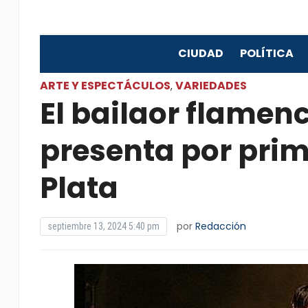
CIUDAD
POLÍTICA
ARTE Y ESPECTÁCULOS
VARIEDADES
,
El bailaor flamen
presenta por prim
Plata
por
Redacción
septiembre 13, 2024 5:40 pm