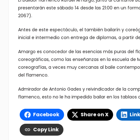
El bailaor flamenco Rafael Amargo, junto al cantante B
presentarán este sábado 14 desde las 21:00 en un form
2067).
Antes de este espectáculo, el también bailarín y coreó
inicial e intermedio con entrega de diplomas, a partir d
Amargo es conocedor de las esencias más puras del fl
coreográficas, como las enseñanzas en la escuela de 
coreografías, a veces muy cercanas al baile contempor
del flamenco.
Admirador de Antonio Gades y reivindicador de la compa
flamenco, esto no le ha impedido bailar en los tablaos
Facebook
Share on X
Lin
Copy Link