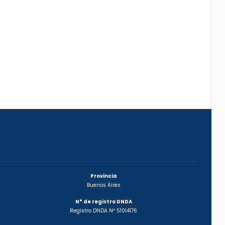
Provincia
Buenos Aires
N° de registro DNDA
Registro DNDA Nº 51014176