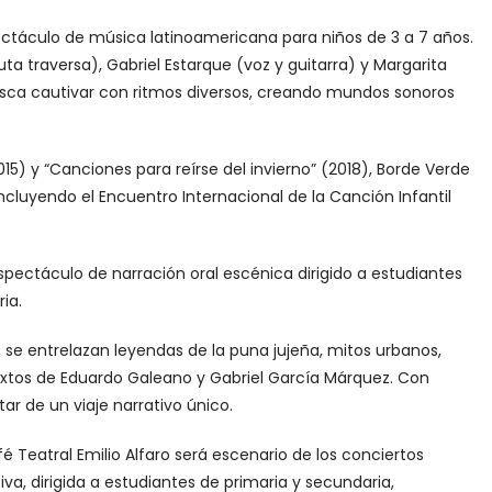
ectáculo de música latinoamericana para niños de 3 a 7 años.
ta traversa), Gabriel Estarque (voz y guitarra) y Margarita
usca cautivar con ritmos diversos, creando mundos sonoros
015) y “Canciones para reírse del invierno” (2018), Borde Verde
ncluyendo el Encuentro Internacional de la Canción Infantil
 espectáculo de narración oral escénica dirigido a estudiantes
ia.
 se entrelazan leyendas de la puna jujeña, mitos urbanos,
textos de Eduardo Galeano y Gabriel García Márquez. Con
ar de un viaje narrativo único.
Café Teatral Emilio Alfaro será escenario de los conciertos
iva, dirigida a estudiantes de primaria y secundaria,