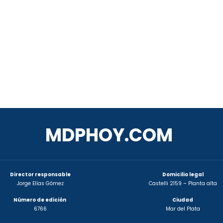
MDPHOY.COM
Director responsable
Domicilio legal
Jorge Elías Gómez
Castelli 2159 – Planta alta
Número de edición
Ciudad
6766
Mar del Plata