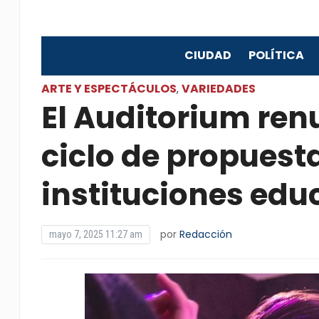
CIUDAD
POLÍTICA
ARTE Y ESPECTÁCULOS
VARIEDADES
,
El Auditorium re
ciclo de propuest
instituciones edu
por
Redacción
mayo 7, 2025 11:27 am