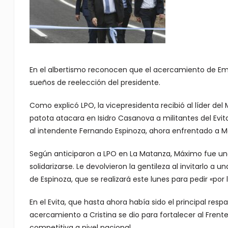
En el albertismo reconocen que el acercamiento de Emili
sueños de reelección del presidente.
Como explicó LPO, la vicepresidenta recibió al líder d
patota atacara en Isidro Casanova a militantes del Evit
al intendente Fernando Espinoza, ahora enfrentado a M
Según anticiparon a LPO en La Matanza, Máximo fue uno 
solidarizarse. Le devolvieron la gentileza al invitarlo a 
de Espinoza, que se realizará este lunes para pedir «por l
En el Evita, que hasta ahora había sido el principal resp
acercamiento a Cristina se dio para fortalecer al Frent
competitiva a nivel nacional.