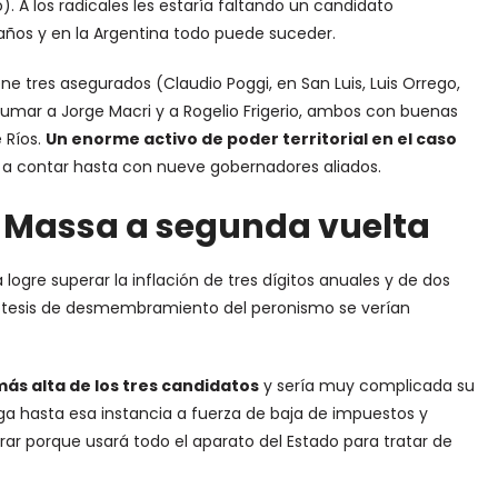
). A los radicales les estaría faltando un candidato
años y en la Argentina todo puede suceder.
ne tres asegurados (Claudio Poggi, en San Luis, Luis Orrego,
sumar a Jorge Macri y a Rogelio Frigerio, ambos con buenas
 Ríos.
Un enorme activo de poder territorial en el caso
ar a contar hasta con nueve gobernadores aliados.
io Massa a segunda vuelta
ogre superar la inflación de tres dígitos anuales y de dos
hipótesis de desmembramiento del peronismo se verían
ás alta de los tres candidatos
y sería muy complicada su
ga hasta esa instancia a fuerza de baja de impuestos y
ar porque usará todo el aparato del Estado para tratar de