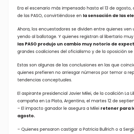
Era el escenario más impensado hasta el 13 de agosto, 
de las PASO, convirtiéndose en
la sensación de las el
Ahora, los encuestadores se dividen entre quienes ven 
yendo al ballotage. Y quienes registran al libertario m
las PASO produjo un cambio muy notorio de expect
grandes coaliciones del oficialismo y de la oposición s
Estas son algunas de las conclusiones en las que coinci
quienes prefieren no arriesgar números por temor a repe
tendencias conceptuales.
El aspirante presidencial Javier Milei, de la coalición L
campaña en La Plata, Argentina, el martes 12 de septi
– El impacto ganador le asegura a Milei
retener para l
agosto.
– Quienes pensaron castigar a Patricia Bullrich o a Ser