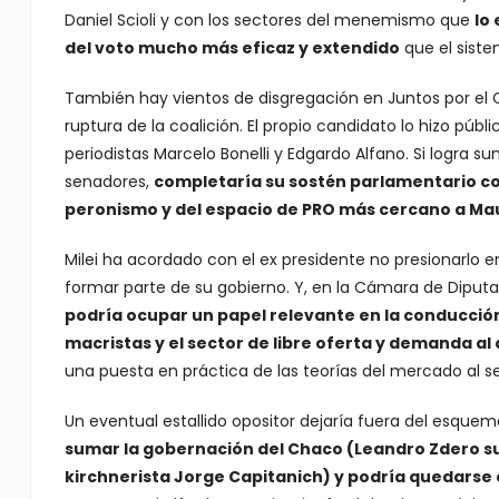
Daniel Scioli y con los sectores del menemismo que
lo
del voto mucho más eficaz y extendido
que el siste
También hay vientos de disgregación en Juntos por el C
ruptura de la coalición. El propio candidato lo hizo pú
periodistas Marcelo Bonelli y Edgardo Alfano. Si logra
senadores,
completaría su sostén parlamentario co
peronismo y del espacio de PRO más cercano a Mau
Milei ha acordado con el ex presidente no presionarlo en
formar parte de su gobierno. Y, en la Cámara de Dipu
podría ocupar un papel relevante en la conducción
macristas y el sector de libre oferta y demanda al
una puesta en práctica de las teorías del mercado al serv
Un eventual estallido opositor dejaría fuera del esque
sumar la gobernación del Chaco (Leandro Zdero sup
kirchnerista Jorge Capitanich) y podría quedarse 