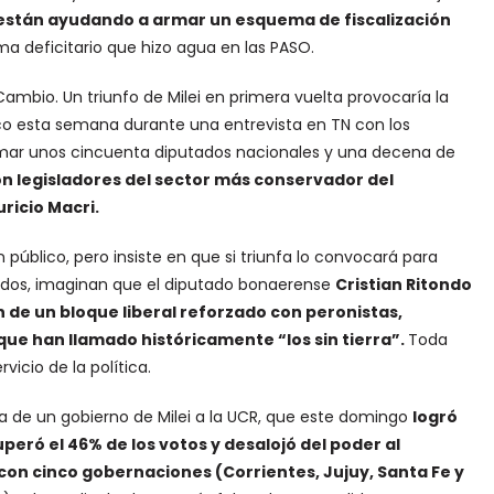
 están ayudando a armar un esquema de fiscalización
ma deficitario que hizo agua en las PASO.
ambio. Un triunfo de Milei en primera vuelta provocaría la
blico esta semana durante una entrevista en TN con los
 sumar unos cincuenta diputados nacionales y una decena de
n legisladores del sector más conservador del
ricio Macri.
 público, pero insiste en que si triunfa lo convocará para
tados, imaginan que el diputado bonaerense
Cristian Ritondo
 de un bloque liberal reforzado con peronistas,
 que han llamado históricamente “los sin tierra”.
Toda
icio de la política.
ma de un gobierno de Milei a la UCR, que este domingo
logró
eró el 46% de los votos y desalojó del poder al
con cinco gobernaciones (Corrientes, Jujuy, Santa Fe y