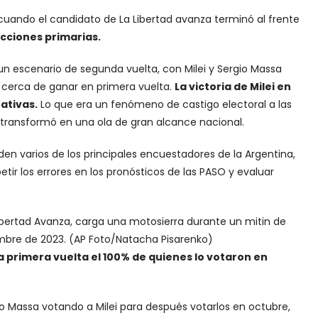
cuando el candidato de La Libertad avanza terminó al frente
ecciones primarias.
un escenario de segunda vuelta, con Milei y Sergio Massa
uy cerca de ganar en primera vuelta.
La victoria de Milei en
ativas.
Lo que era un fenómeno de castigo electoral a las
e transformó en una ola de gran alcance nacional.
den varios de los principales encuestadores de la Argentina,
tir los errores en los pronósticos de las PASO y evaluar
a Libertad Avanza, carga una motosierra durante un mitin de
embre de 2023. (AP Foto/Natacha Pisarenko)
a primera vuelta el 100% de quienes lo votaron en
gio Massa votando a Milei para después votarlos en octubre,