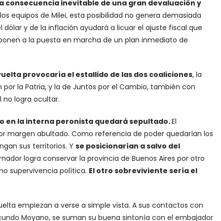
 la consecuencia inevitable de una gran devaluación y
los equipos de Milei, esta posibilidad no genera demasiada
ar y de la inflación ayudará a licuar el ajuste fiscal que
 oponen a la puesta en marcha de un plan inmediato de
vuelta provocaría el estallido de las dos coaliciones
, la
 por la Patria, y la de Juntos por el Cambio, también con
 no logra ocultar.
no en la interna peronista quedará sepultado.
El
r margen abultado. Como referencia de poder quedarían los
an sus territorios. Y
se posicionarían a salvo del
rnador logra conservar la provincia de Buenos Aires por otro
mo supervivencia política.
El otro sobreviviente sería el
vuelta empiezan a verse a simple vista. A sus contactos con
 Facundo Moyano, se suman su buena sintonía con el embajador