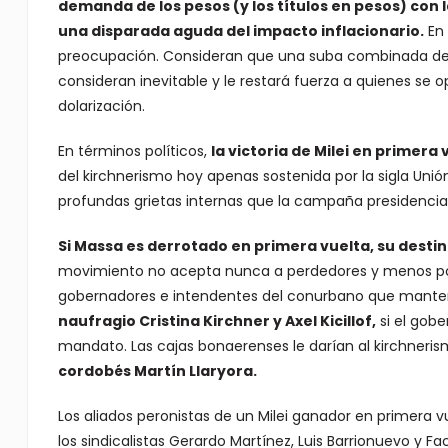
demanda de los pesos (y los títulos en pesos) con
una disparada aguda del impacto inflacionario.
En 
preocupación. Consideran que una suba combinada del dól
consideran inevitable y le restará fuerza a quienes se
dolarización.
En términos políticos,
la victoria de Milei en primera 
del kirchnerismo hoy apenas sostenida por la sigla Unión
profundas grietas internas que la campaña presidencial
Si Massa es derrotado en primera vuelta, su desti
movimiento no acepta nunca a perdedores y menos po
gobernadores e intendentes del conurbano que manteng
naufragio Cristina Kirchner y Axel Kicillof,
si el gobe
mandato. Las cajas bonaerenses le darían al kirchneris
cordobés Martín Llaryora.
Los aliados peronistas de un Milei ganador en primera 
los sindicalistas Gerardo Martínez, Luis Barrionuevo y