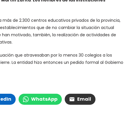
,
Martín Zurita
.
Los nombres de las instituciones
 más de 2.300 centros educativos privados de la provincia,
establecimientos que de no cambiar la situación actual
ue han motivado, también, la realización de actividades de
tivas.
ituación que atravesaban por lo menos 30 colegios a los
erre. La entidad hizo entonces un pedido formal al Gobierno
kedIn
WhatsApp
Email