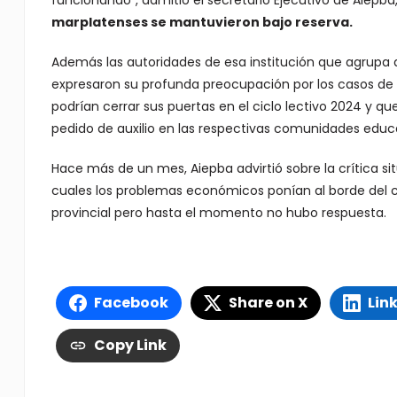
funcionando”, admitió el secretario Ejecutivo de Aiepba
marplatenses se mantuvieron bajo reserva.
Además las autoridades de esa institución que agrupa a
expresaron su profunda preocupación por los casos de 
podrían cerrar sus puertas en el ciclo lectivo 2024 y q
pedido de auxilio en las respectivas comunidades educa
Hace más de un mes, Aiepba advirtió sobre la crítica s
cuales los problemas económicos ponían al borde del ci
provincial pero hasta el momento no hubo respuesta.
Facebook
Share on X
Lin
Copy Link