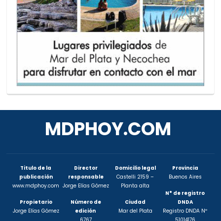
MDPHOY.COM
Titulo de la
Director
Domicilio legal
Provincia
publicación
responsable
Castelli 2159 –
Buenos Aires
www.mdphoy.com
Jorge Elías Gómez
Planta alta
N° de registro
Propietario
Número de
Ciudad
DNDA
Jorge Elías Gómez
edición
Mar del Plata
Registro DNDA Nº
6767
51014176