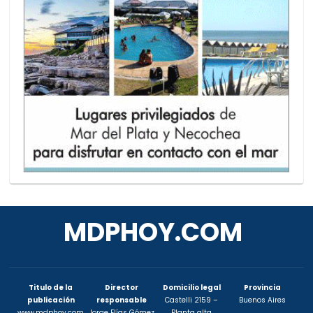
MDPHOY.COM
Titulo de la
Director
Domicilio legal
Provincia
publicación
responsable
Castelli 2159 –
Buenos Aires
www.mdphoy.com
Jorge Elías Gómez
Planta alta