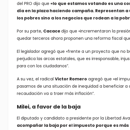
del PRO dijo que
«lo que estamos votando es una conc
día en la plaza haciendo campaña. Representan a
los pobres sino a los negocios que rodean a la pob
Por su parte,
Cacace
dijo que «incrementaron la presión
quedar terceros ahora proponen una reforma fiscal que
El legislador agregó que «frente a un proyecto que no b
perjudica las arcas estatales, que es irresponsable, inju
para con los ciudadanos”.
A su vez, el radical
Victor Romero
agregó que «el impue
pasamos de una situación de inequidad a beneficiar a aq
recaudación va a traer más inflación”.
Milei, a favor de la baja
El diputado y candidato a presidente por la Libertad Av
acompañar la baja por el impuesto porque es más l