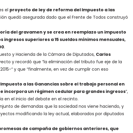
es el
proyecto de ley de reforma del Impuesto a las
nción quedó asegurada dado que el Frente de Todos construyó
egoría del gravamen y se crea en reemplazo un impuesto
ltos ingresos superiores a 15 sueldos mínimos mensuales,
00
.
upuesto y Hacienda de la Cámara de Diputados,
Carlos
cto y recordó que “la eliminación del tributo fue eje de la
15-“ y que “finalmente, en vez de cumplir con eso
l Impuesto a las Ganancias sobre el trabajo personal en
s e incorpora un régimen cedular para grandes ingresos
”,
en el inicio del debate en el recinto.
conjunto de demandas que la sociedad nos viene haciendo, y
ectos modificando la ley actual, elaborados por diputados
e promesas de campaña de gobiernos anteriores, que