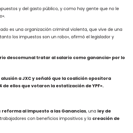
impuestos y del gasto público, y como hay gente que no le
o».
tado es una organización criminal violenta, que vive de una
anto los impuestos son un robo», afirmó el legislador y
irio descomunal tratar al salario como ganancia» por lo
 alusión a JXC y señaló que la coalición opositora
34 de ellos que votaron la estatización de YPF».
a
reforma al Impuesto a las Ganancias
, una
ley de
rabajadores con beneficios impositivos y la
creación de