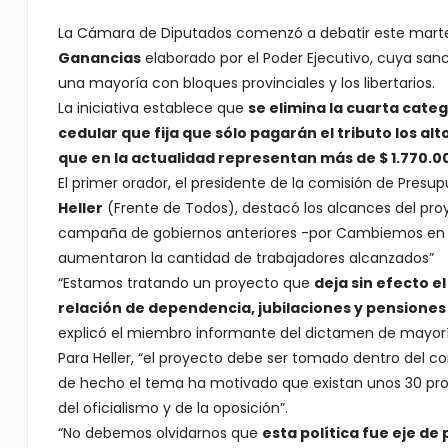
La Cámara de Diputados comenzó a debatir este mart
Ganancias
elaborado por el Poder Ejecutivo, cuya sa
una mayoría con bloques provinciales y los libertarios.
La iniciativa establece que
se elimina la cuarta cat
cedular que fija que sólo pagarán el tributo los a
que en la actualidad representan más de $ 1.770.0
El primer orador, el presidente de la comisión de Pres
Heller
(Frente de Todos), destacó los alcances del proye
campaña de gobiernos anteriores -por Cambiemos en 20
aumentaron la cantidad de trabajadores alcanzados”
“Estamos tratando un proyecto que
deja sin efecto e
relación de dependencia, jubilaciones y pensione
explicó el miembro informante del dictamen de mayoría 
Para Heller, “el proyecto debe ser tomado dentro del 
de hecho el tema ha motivado que existan unos 30 proy
del oficialismo y de la oposición”.
“No debemos olvidarnos que
esta política fue eje d