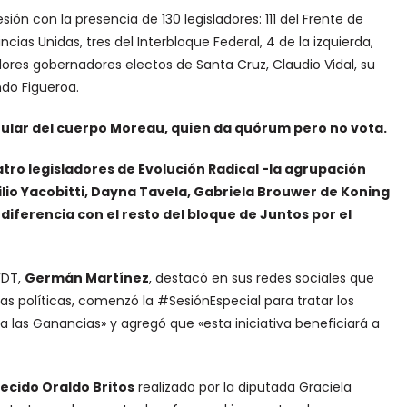
sesión con la presencia de 130 legisladores: 111 del Frente de
cias Unidas, tres del Interbloque Federal, 4 de la izquierda,
gisladores gobernadores electos de Santa Cruz, Claudio Vidal, su
do Figueroa.
itular del cuerpo Moreau, quien da quórum pero no vota.
atro legisladores de Evolución Radical -la agrupación
lio Yacobitti, Dayna Tavela, Gabriela Brouwer de Koning
iferencia con el resto del bloque de Juntos por el
FDT,
Germán Martínez
, destacó en sus redes sociales que
s políticas, comenzó la #SesiónEspecial para tratar los
las Ganancias» y agregó que «esta iniciativa beneficiará a
ecido Oraldo Britos
realizado por la diputada Graciela