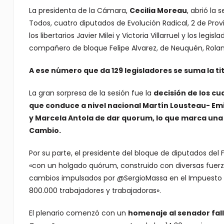
La presidenta de la Cámara,
Cecilia Moreau
, abrió la 
Todos, cuatro diputados de Evolución Radical, 2 de Provin
los libertarios Javier Milei y Victoria Villarruel y los le
compañero de bloque Felipe Alvarez, de Neuquén, Rolan
A ese número que da 129 legisladores se suma la t
La gran sorpresa de la sesión fue la
decisión de los cu
que conduce a nivel nacional Martín Lousteau- Emi
y Marcela Antola de dar quorum, lo que marca una d
Cambio.
Por su parte, el presidente del bloque de diputados del 
«con un holgado quórum, construido con diversas fuerza
cambios impulsados por @SergioMassa en el Impuesto a 
800.000 trabajadores y trabajadoras».
El plenario comenzó con un
homenaje al senador fall