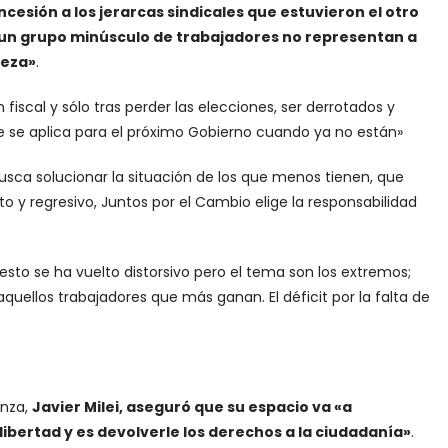
esión a los jerarcas sindicales que estuvieron el otro
 un grupo minúsculo de trabajadores no representan a
reza»
.
 fiscal y sólo tras perder las elecciones, ser derrotados y
 se aplica para el próximo Gobierno cuando ya no están»
usca solucionar la situación de los que menos tienen, que
sto y regresivo, Juntos por el Cambio elige la responsabilidad
sto se ha vuelto distorsivo pero el tema son los extremos;
uellos trabajadores que más ganan. El déficit por la falta de
anza,
Javier Milei, aseguró que su espacio va «a
ibertad y es devolverle los derechos a la ciudadanía»
.