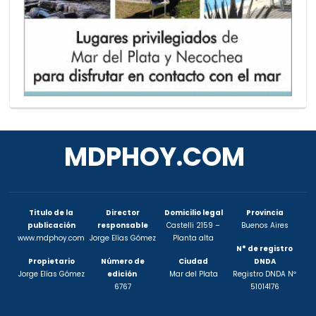
MDPHOY.COM
Titulo de la
Director
Domicilio legal
Provincia
publicación
responsable
Castelli 2159 –
Buenos Aires
www.mdphoy.com
Jorge Elías Gómez
Planta alta
N° de registro
Propietario
Número de
Ciudad
DNDA
Jorge Elías Gómez
edición
Mar del Plata
Registro DNDA Nº
6767
51014176