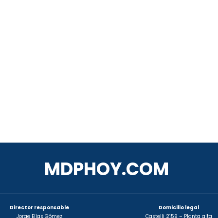
MDPHOY.COM
Director responsable
Domicilio legal
Jorge Elías Gómez
Castelli 2159 – Planta alta