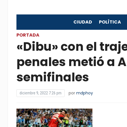
CIUDAD
POLÍTICA
PORTADA
«Dibu» con el traj
penales metió a A
semifinales
por
mdphoy
diciembre 9, 2022 7:26 pm