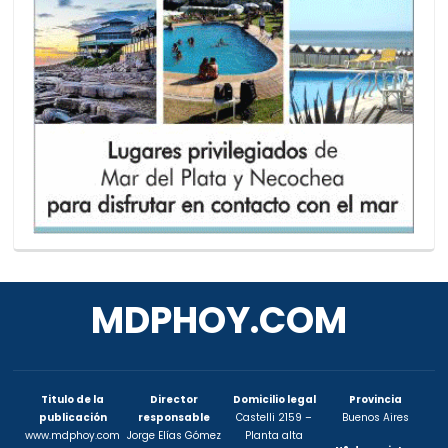
MDPHOY.COM
Titulo de la
Director
Domicilio legal
Provincia
publicación
responsable
Castelli 2159 –
Buenos Aires
www.mdphoy.com
Jorge Elías Gómez
Planta alta