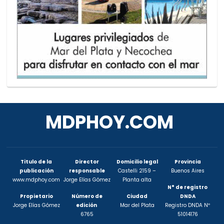
MDPHOY.COM
Titulo de la
Director
Domicilio legal
Provincia
publicación
responsable
Castelli 2159 –
Buenos Aires
www.mdphoy.com
Jorge Elías Gómez
Planta alta
N° de registro
Propietario
Número de
Ciudad
DNDA
Jorge Elías Gómez
edición
Mar del Plata
Registro DNDA Nº
6765
51014176