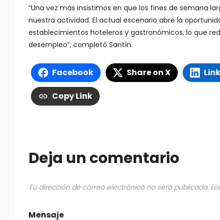
“Una vez más insistimos en que los fines de semana larg
nuestra actividad. El actual escenario abre la oportuni
establecimientos hoteleros y gastronómicos, lo que redu
desempleo”, completó Santín.
Facebook
Share on X
Lin
Copy Link
Deja un comentario
Tu dirección de correo electrónico no será publicada.
Lo
Mensaje