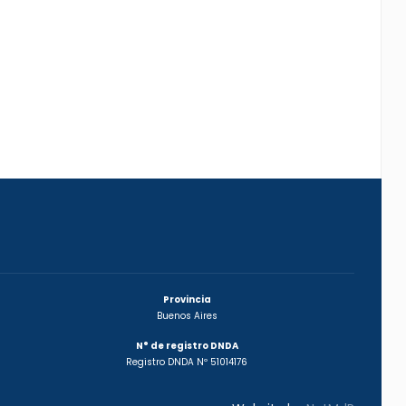
Provincia
Buenos Aires
N° de registro DNDA
Registro DNDA Nº 51014176