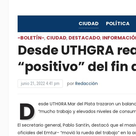
CIUDAD
POLÍTICA
-BOLETÍN-
CIUDAD
DESTACADO
INFORMACIÓ
,
,
,
Desde UTHGRA rea
“positivo” del fi
por
Redacción
junio 21, 2022 4:41 pm
D
esde UTHGRA Mar del Plata trazaron un balanc
“mucho trabajo y elevados niveles de consum
El secretario general, Pablo Santín, destacó que el masiv
oficiales del Emtur- “movió la rueda del trabajo” en la