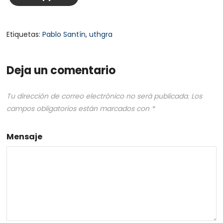
Etiquetas:
Pablo Santín
,
uthgra
Deja un comentario
Tu dirección de correo electrónico no será publicada.
Los
campos obligatorios están marcados con
*
Mensaje