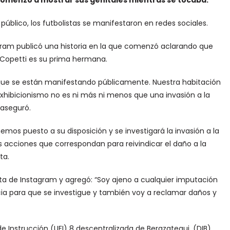
comenzó a mostrar sus genitales mientras se tocaba.
público, los futbolistas se manifestaron en redes sociales.
agram publicó una historia en la que comenzó aclarando que
 Copetti es su prima hermana.
 que se están manifestando públicamente. Nuestra habitación
xhibicionismo no es ni más ni menos que una invasión a la
 aseguró.
hemos puesto a su disposición y se investigará la invasión a la
as acciones que correspondan para reivindicar el daño a la
ta.
ta de Instagram y agregó: “Soy ajeno a cualquier imputación
cia para que se investigue y también voy a reclamar daños y
e Instrucción (UFI) 8 descentralizada de Berazategui. (DIB)