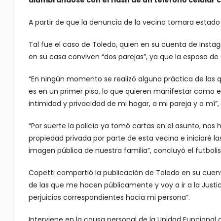
alumbrándose con el flash de un teléfono celular 
A partir de que la denuncia de la vecina tomara estado 
Tal fue el caso de Toledo, quien en su cuenta de Inst
en su casa conviven “dos parejas”, ya que la esposa de
“En ningún momento se realizó alguna práctica de las
es en un primer piso, lo que quieren manifestar como e
intimidad y privacidad de mi hogar, a mi pareja y a mí”,
“Por suerte la policía ya tomó cartas en el asunto, nos 
propiedad privada por parte de esta vecina e iniciaré l
imagen pública de nuestra familia”, concluyó el futbolis
Copetti compartió la publicación de Toledo en su cuen
de las que me hacen públicamente y voy a ir a la Justi
perjuicios correspondientes hacia mi persona”.
Interviene en la causa personal de la Unidad Funcional d