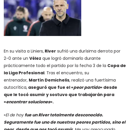
En su visita a Liniers,
River
sufrió una durísima derrota por
2-0 ante un
Vélez
que logró dominarlo durante
prácticamente todo el partido por la fecha 3 de la
Copa de
la Liga Profesional
. Tras el encuentro, su
entrenador,
Martín Demichelis
, realizó una fuertísima
autocrítica,
aseguró que fue el «
peor partido
» desde
que le tocó asumir y sostuvo que trabajarán para
«
encontrar soluciones
«.
«
El de hoy
fue un River totalmente desconocido.
Seguramente fue uno de nuestros peores partidos, sino el
peor, desde que nos tocó asumir
. Me voy preocupado,