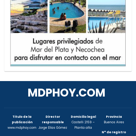
MDPHOY.COM
Titulo de la
Director
Domicilio legal
Provincia
publicación
responsable
Castelli 2159 –
Buenos Aires
www.mdphoy.com
Jorge Elías Gómez
Planta alta
N° de registro