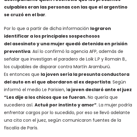
culpables eran las personas con las que el argentino
se cruzó en el bar
.
Por lo que a partir de dicha información
lograron
identificar a los principales sospechosos
del
asesinato
y una mujer quedó detenida en prisión
preventiva
. Así lo confirmó la agencia AFP, además de
señalar que investigan el paradero de Loïk L.P y Romain B.,
los culpables de disparar contra Martín Aramburú.
Es entonces que
la joven sería la presunta conductora
del auto en el que abordaron al
ex deportista
. Según
informó el medio Le Parisien, l
a joven declaró ante el juez
“Les dije a los chicos que se fueran.
No quería que
sucediera así.
Actué por instinto y amor”
. La mujer podría
enfrentar cargos por lo sucedido, por eso se llevó adelante
una cita con el juez, según comunicaron fuentes de la
fiscalía de París.