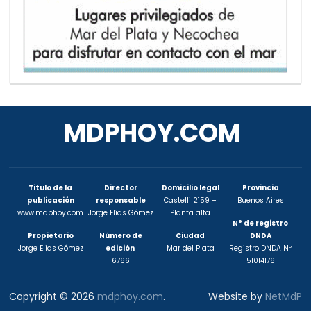
MDPHOY.COM
Titulo de la
Director
Domicilio legal
Provincia
publicación
responsable
Castelli 2159 –
Buenos Aires
www.mdphoy.com
Jorge Elías Gómez
Planta alta
N° de registro
Propietario
Número de
Ciudad
DNDA
Jorge Elías Gómez
edición
Mar del Plata
Registro DNDA Nº
6766
51014176
Copyright © 2026
mdphoy.com
.
Website by
NetMdP