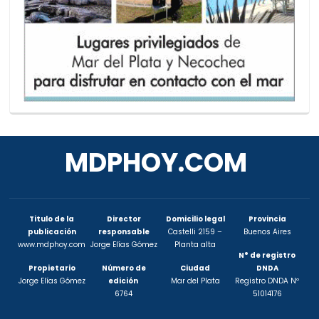
MDPHOY.COM
Titulo de la
Director
Domicilio legal
Provincia
publicación
responsable
Castelli 2159 –
Buenos Aires
www.mdphoy.com
Jorge Elías Gómez
Planta alta
N° de registro
Propietario
Número de
Ciudad
DNDA
Jorge Elías Gómez
edición
Mar del Plata
Registro DNDA Nº
6764
51014176