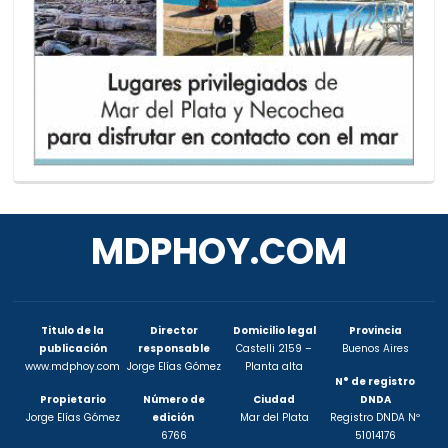
MDPHOY.COM
Titulo de la
Director
Domicilio legal
Provincia
publicación
responsable
Castelli 2159 –
Buenos Aires
www.mdphoy.com
Jorge Elías Gómez
Planta alta
N° de registro
Propietario
Número de
Ciudad
DNDA
Jorge Elías Gómez
edición
Mar del Plata
Registro DNDA Nº
6766
51014176