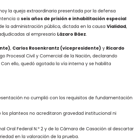
oy la queja extraordinaria presentada por la defensa
entencia a
seis años de prisión e inhabilitación especial
de la administración pública, dictada en la causa
Vialidad
,
z adjudicadas al empresario
Lázaro Báez
.
ente)
,
Carlos Rosenkrantz (vicepresidente)
y
Ricardo
igo Procesal Civil y Comercial de la Nación, declarando
 Con ello, quedó agotada la vía interna y se habilita
resentación no cumplió con los requisitos de fundamentación
e los planteos no acreditaron gravedad institucional ni
unal Oral Federal N.º 2 y de la Cámara de Casación al descartar
ariedad en la valoración de la prueba.