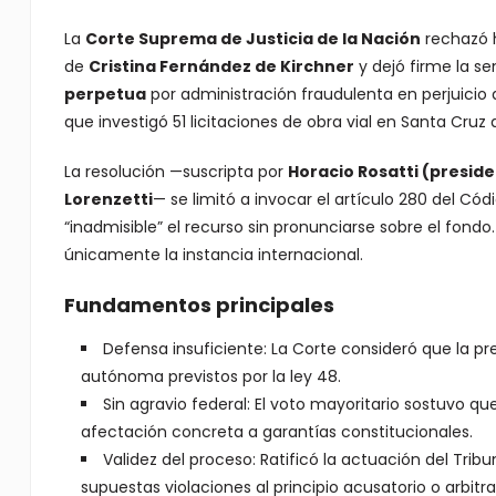
La
Corte Suprema de Justicia de la Nación
rechazó h
de
Cristina Fernández de Kirchner
y dejó firme la s
perpetua
por administración fraudulenta en perjuicio 
que investigó 51 licitaciones de obra vial en Santa Cru
La resolución —suscripta por
Horacio Rosatti (presid
Lorenzetti
— se limitó a invocar el artículo 280 del Cód
“inadmisible” el recurso sin pronunciarse sobre el fondo.
únicamente la instancia internacional.
Fundamentos principales
Defensa insuficiente: La Corte consideró que la p
autónoma previstos por la ley 48.
Sin agravio federal: El voto mayoritario sostuvo qu
afectación concreta a garantías constitucionales.
Validez del proceso: Ratificó la actuación del Trib
supuestas violaciones al principio acusatorio o arbitr