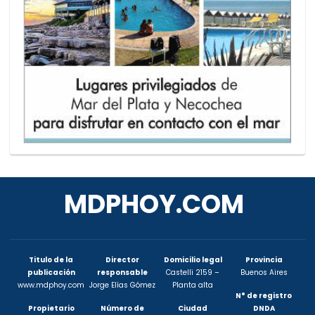
MDPHOY.COM
Titulo de la
Director
Domicilio legal
Provincia
publicación
responsable
Castelli 2159 –
Buenos Aires
www.mdphoy.com
Jorge Elías Gómez
Planta alta
N° de registro
Propietario
Número de
Ciudad
DNDA