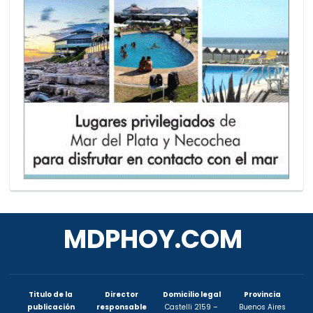
MDPHOY.COM
Titulo de la
Director
Domicilio legal
Provincia
publicación
responsable
Castelli 2159 –
Buenos Aires