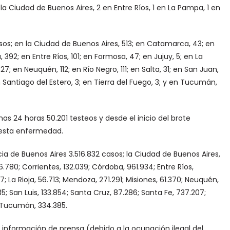
la Ciudad de Buenos Aires, 2 en Entre Ríos, 1 en La Pampa, 1 en
sos; en la Ciudad de Buenos Aires, 513; en Catamarca, 43; en
392; en Entre Ríos, 101; en Formosa, 47; en Jujuy, 5; en La
7; en Neuquén, 112; en Río Negro, 111; en Salta, 31; en San Juan,
en Santiago del Estero, 3; en Tierra del Fuego, 3; y en Tucumán,
mas 24 horas 50.201 testeos y desde el inicio del brote
 esta enfermedad.
cia de Buenos Aires 3.516.832 casos; la Ciudad de Buenos Aires,
.780; Corrientes, 132.039; Córdoba, 961.934; Entre Ríos,
7; La Rioja, 56.713; Mendoza, 271.291; Misiones, 61.370; Neuquén,
335; San Luis, 133.854; Santa Cruz, 87.286; Santa Fe, 737.207;
y Tucumán, 334.385.
n información de prensa (debido a la ocupación ilegal del