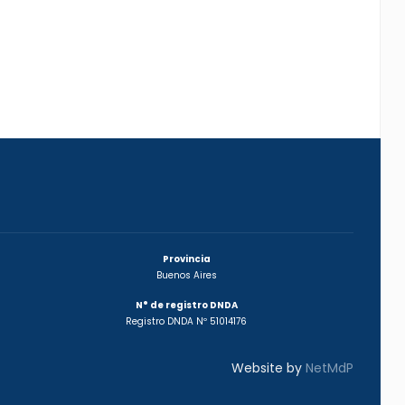
Provincia
Buenos Aires
N° de registro DNDA
Registro DNDA Nº 51014176
Website by
NetMdP