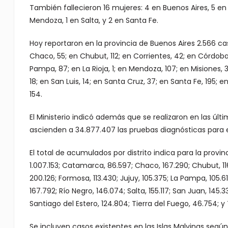
También fallecieron 16 mujeres: 4 en Buenos Aires, 5 en 
Mendoza, 1 en Salta, y 2 en Santa Fe.
Hoy reportaron en la provincia de Buenos Aires 2.566 ca
Chaco, 55; en Chubut, 112; en Corrientes, 42; en Córdoba, 
Pampa, 87; en La Rioja, 1; en Mendoza, 107; en Misiones, 32
18; en San Luis, 14; en Santa Cruz, 37; en Santa Fe, 195; 
154.
El Ministerio indicó además que se realizaron en las últi
ascienden a 34.877.407 las pruebas diagnósticas para
El total de acumulados por distrito indica para la provin
1.007.153; Catamarca, 86.597; Chaco, 167.290; Chubut, 116
200.126; Formosa, 113.430; Jujuy, 105.375; La Pampa, 105.61
167.792; Río Negro, 146.074; Salta, 155.117; San Juan, 145.
Santiago del Estero, 124.804; Tierra del Fuego, 46.754; 
Se incluyen casos existentes en las Islas Malvinas segú