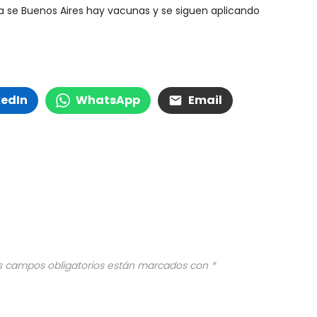
ia se Buenos Aires hay vacunas y se siguen aplicando
kedIn
WhatsApp
Email
s campos obligatorios están marcados con
*