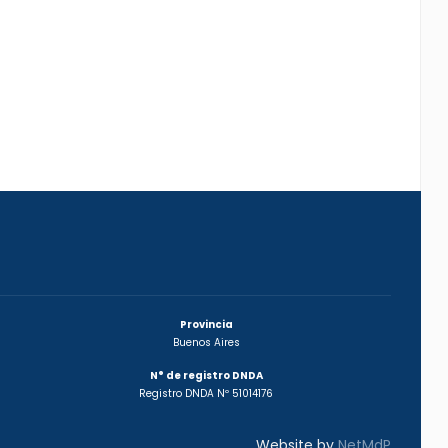
Provincia
Buenos Aires
N° de registro DNDA
Registro DNDA Nº 51014176
Website by
NetMdP