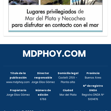
MDPHOY.COM
Titulo de la
Director
Domicilio legal
Provincia
publicación
responsable
Castelli 2159 –
Buenos Aires
www.mdphoy.com
Jorge Elías Gómez
Planta alta
N° de registro
Propietario
Número de
Ciudad
DNDA
Jorge Elías Gómez
edición
Mar del Plata
Registro DNDA Nº
6766
51014176