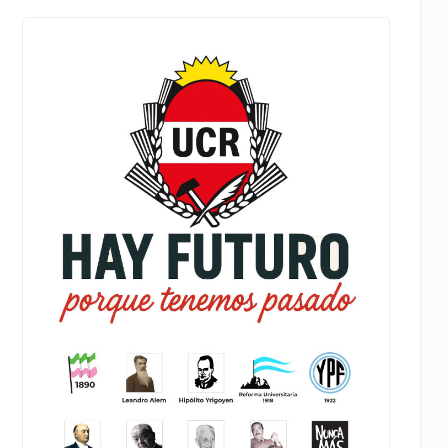
Facebook
Share
on X
LinkedIn