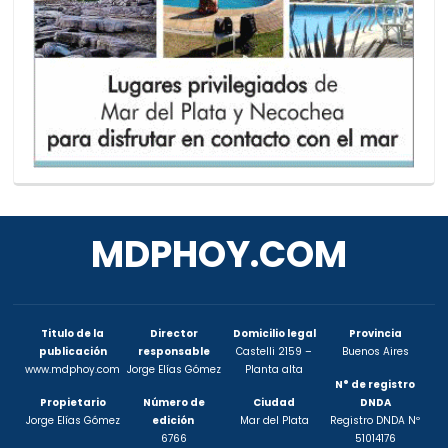
MDPHOY.COM
Titulo de la
Director
Domicilio legal
Provincia
publicación
responsable
Castelli 2159 –
Buenos Aires
www.mdphoy.com
Jorge Elías Gómez
Planta alta
N° de registro
Propietario
Número de
Ciudad
DNDA
Jorge Elías Gómez
edición
Mar del Plata
Registro DNDA Nº
6766
51014176