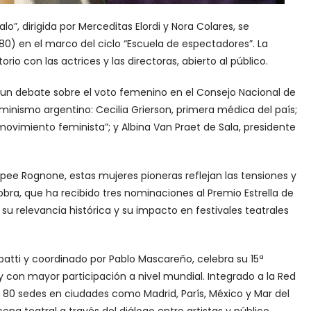
lo”, dirigida por Merceditas Elordi y Nora Colares, se
0) en el marco del ciclo “Escuela de espectadores”. La
o con las actrices y las directoras, abierto al público.
ea un debate sobre el voto femenino en el Consejo Nacional de
feminismo argentino: Cecilia Grierson, primera médica del país;
El movimiento feminista”; y Albina Van Praet de Sala, presidente
upee Rognone, estas mujeres pioneras reflejan las tensiones y
obra, que ha recibido tres nominaciones al Premio Estrella de
u relevancia histórica y su impacto en festivales teatrales
batti y coordinado por Pablo Mascareño, celebra su 15ª
on mayor participación a nivel mundial. Integrado a la Red
 80 sedes en ciudades como Madrid, París, México y Mar del