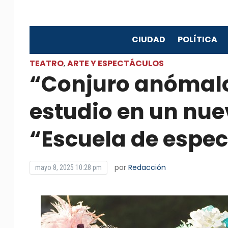
CIUDAD
POLÍTICA
TEATRO
ARTE Y ESPECTÁCULOS
,
“Conjuro anómalo
estudio en un nue
“Escuela de espe
por
Redacción
mayo 8, 2025 10:28 pm