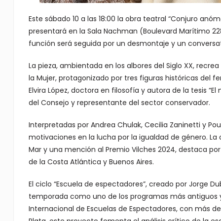
Este sábado 10 a las 18:00 la obra teatral “Conjuro anóma
presentará en la Sala Nachman (Boulevard Marítimo 228
función será seguida por un desmontaje y un conversatori
La pieza, ambientada en los albores del Siglo XX, recr
la Mujer, protagonizado por tres figuras históricas del 
Elvira López, doctora en filosofía y autora de la tesis “
del Consejo y representante del sector conservador.
Interpretadas por Andrea Chulak, Cecilia Zaninetti y Po
motivaciones en la lucha por la igualdad de género. La 
Mar y una mención al Premio Vilches 2024, destaca por s
de la Costa Atlántica y Buenos Aires.
El ciclo “Escuela de espectadores”, creado por Jorge Du
temporada como uno de los programas más antiguos y c
Internacional de Escuelas de Espectadores, con más de