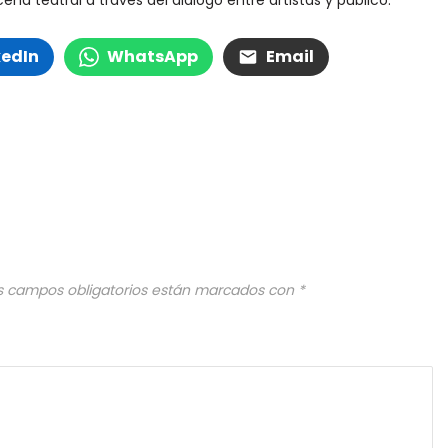
cena teatral a través del diálogo entre artistas y público.
kedIn
WhatsApp
Email
s campos obligatorios están marcados con
*