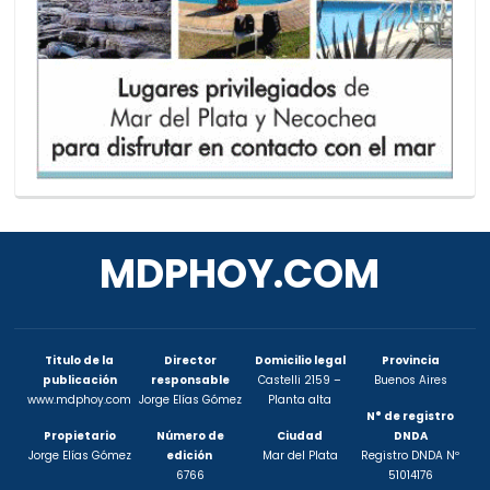
MDPHOY.COM
Titulo de la
Director
Domicilio legal
Provincia
publicación
responsable
Castelli 2159 –
Buenos Aires
www.mdphoy.com
Jorge Elías Gómez
Planta alta
N° de registro
Propietario
Número de
Ciudad
DNDA
Jorge Elías Gómez
edición
Mar del Plata
Registro DNDA Nº
6766
51014176