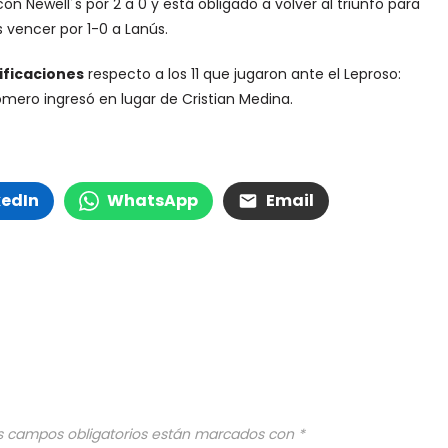
on Newell´s por 2 a 0 y está obligado a volver al triunfo para
s vencer por 1-0 a Lanús.
ficaciones
respecto a los 11 que jugaron ante el Leproso:
mero ingresó en lugar de Cristian Medina.
kedIn
WhatsApp
Email
s campos obligatorios están marcados con
*