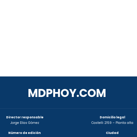
MDPHOY.COM
Director responsable
Domicilio legal
Jorge Elías Gómez
Castelli 2159 – Planta alta
Número de edición
Ciudad