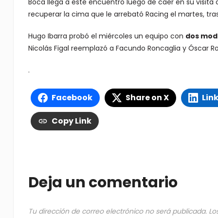
Boca llega a este encuentro luego de caer en su visita c
recuperar la cima que le arrebató Racing el martes, tra
Hugo Ibarra probó el miércoles un equipo con
dos modi
Nicolás Figal reemplazó a Facundo Roncaglia y Óscar Ro
.
Facebook
Share on X
Lin
Copy Link
Deja un comentario
Tu dirección de correo electrónico no será publicada.
Lo