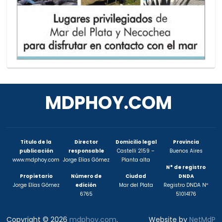
MDPHOY.COM
Titulo de la
Director
Domicilio legal
Provincia
publicación
responsable
Castelli 2159 –
Buenos Aires
www.mdphoy.com
Jorge Elías Gómez
Planta alta
N° de registro
Propietario
Número de
Ciudad
DNDA
Jorge Elías Gómez
edición
Mar del Plata
Registro DNDA Nº
6765
51014176
Copyright © 2026
mdphoy.com
.
Website by
NetMdP