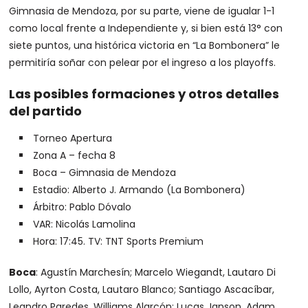
Gimnasia de Mendoza, por su parte, viene de igualar 1-1
como local frente a Independiente y, si bien está 13° con
siete puntos, una histórica victoria en “La Bombonera” le
permitiría soñar con pelear por el ingreso a los playoffs.
Las posibles formaciones y otros detalles
del partido
Torneo Apertura
Zona A – fecha 8
Boca – Gimnasia de Mendoza
Estadio: Alberto J. Armando (La Bombonera)
Árbitro: Pablo Dóvalo
VAR: Nicolás Lamolina
Hora: 17:45. TV: TNT Sports Premium
Boca
: Agustín Marchesín; Marcelo Wiegandt, Lautaro Di
Lollo, Ayrton Costa, Lautaro Blanco; Santiago Ascacíbar,
Leandro Paredes, Williams Alarcón; Lucas Janson, Adam