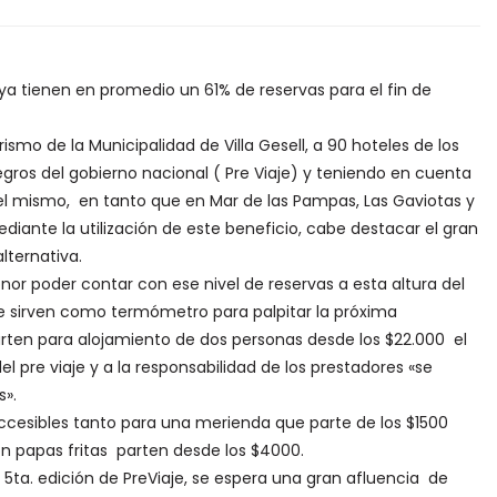
 ya tienen en promedio un 61% de reservas para el fin de
ismo de la Municipalidad de Villa Gesell, a 90 hoteles de los
egros del gobierno nacional ( Pre Viaje) y teniendo en cuenta
del mismo, en tanto que en Mar de las Pampas, Las Gaviotas y
diante la utilización de este beneficio, cabe destacar el gran
lternativa.
onor poder contar con ese nivel de reservas a esta altura del
e sirven como termómetro para palpitar la próxima
ten para alojamiento de dos personas desde los $22.000 el
el pre viaje y a la responsabilidad de los prestadores «se
s».
ccesibles tanto para una merienda que parte de los $1500
papas fritas parten desde los $4000.
5ta. edición de PreViaje, se espera una gran afluencia de