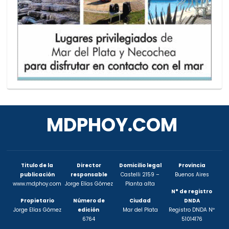
MDPHOY.COM
Titulo de la
Director
Domicilio legal
Provincia
publicación
responsable
Castelli 2159 –
Buenos Aires
www.mdphoy.com
Jorge Elías Gómez
Planta alta
N° de registro
Propietario
Número de
Ciudad
DNDA
Jorge Elías Gómez
edición
Mar del Plata
Registro DNDA Nº
6764
51014176