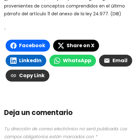
provenientes de conceptos comprendidos en el último
párrafo del artículo 11 del anexo de la ley 24.977. (DIB)
..
Facebook
Share on X
LinkedIn
WhatsApp
Email
Copy Link
Deja un comentario
Tu dirección de correo electrónico no será publicada.
Los
campos obligatorios están marcados con
*