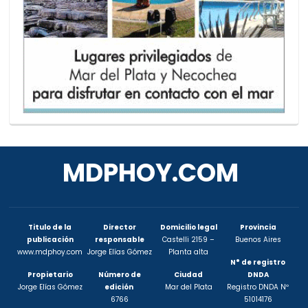
MDPHOY.COM
Titulo de la
Director
Domicilio legal
Provincia
publicación
responsable
Castelli 2159 –
Buenos Aires
www.mdphoy.com
Jorge Elías Gómez
Planta alta
N° de registro
Propietario
Número de
Ciudad
DNDA
Jorge Elías Gómez
edición
Mar del Plata
Registro DNDA Nº
6766
51014176