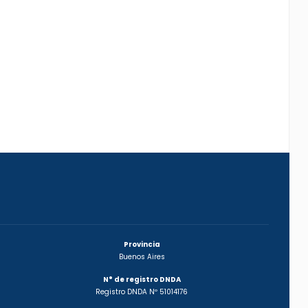
Provincia
Buenos Aires
N° de registro DNDA
Registro DNDA Nº 51014176