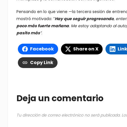
Pensando en lo que viene —la tercera sesión de entrenam
mostró motivado: “
Hay que seguir progresando
, ente
poco más fuerte mañana
. Me estoy adaptando al auto, 
pasito más
”
.
Facebook
Share on X
Lin
Copy Link
Deja un comentario
Tu dirección de correo electrónico no será publicada.
Lo