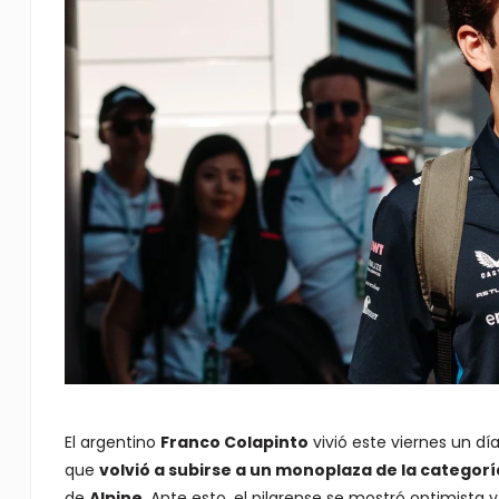
El argentino
Franco Colapinto
vivió este viernes un dí
que
volvió a subirse a un monoplaza de la categor
de
Alpine
. Ante esto, el pilarense se mostró optimista 