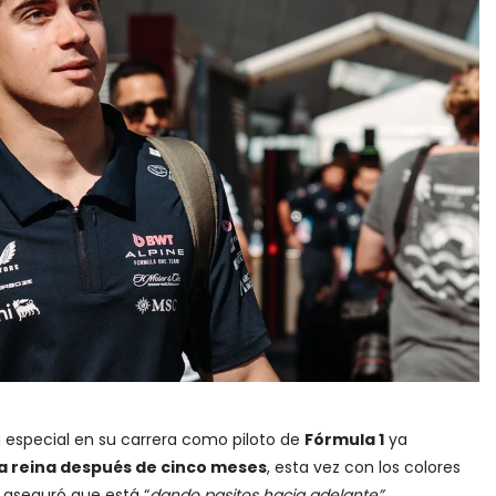
a especial en su carrera como piloto de
Fórmula 1
ya
ía reina después de cinco meses
, esta vez con los colores
y aseguró que está “
dando pasitos hacia adelante”.