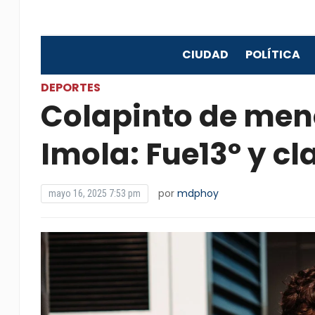
CIUDAD
POLÍTICA
DEPORTES
Colapinto de men
Imola: Fue13º y c
por
mdphoy
mayo 16, 2025 7:53 pm