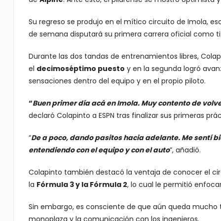
Su regreso se produjo en el mítico circuito de Imola, es
de semana disputará su primera carrera oficial como ti
Durante las dos tandas de entrenamientos libres, Colap
el
decimoséptimo puesto
y en la segunda logró avan
sensaciones dentro del equipo y en el propio piloto.
“
Buen primer día acá en Imola. Muy contento de volv
declaró Colapinto a ESPN tras finalizar sus primeras práct
“
De a poco, dando pasitos hacia adelante. Me sentí b
entendiendo con el equipo y con el auto
”, añadió.
Colapinto también destacó la ventaja de conocer el c
la
Fórmula 3 y la Fórmula 2
, lo cual le permitió enfoc
Sin embargo, es consciente de que aún queda mucho tr
monoplaza y la comunicación con los ingenieros.