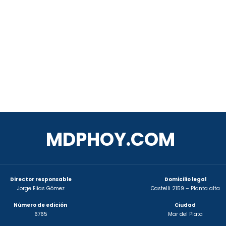
MDPHOY.COM
Director responsable
Domicilio legal
Jorge Elías Gómez
Castelli 2159 – Planta alta
Número de edición
Ciudad
6765
Mar del Plata