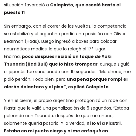
situación favoreció a
Colapinto, que escaló hasta el
puesto 11
.
Sin embargo, con el correr de las vueltas, la competencia
se estabilizó y el argentino perdió una posición con Oliver
Bearman (Haas). Luego ingresó a boxes para colocar
neumáticos medios, lo que lo relegó al 17° lugar.
Encima,
poco después recibió un toque de Yuki
Tsunoda (Red Bull) que lo hizo trompear
, aunque siguió;
el japonés fue sancionado con 10 segundos. “Me chocó, me
pidió perdón. Todo bien, pero
una pena porque rompí el
alerón delantero y el piso”, explicó Colapinto
.
Y en el cierre, el propio argentino protagonizó un roce con
Piastri que le valió una penalización de 5 segundos. “Estaba
peleando con Tsunoda: después de que me chocó,
solamente quería pasarlo. Y la verdad,
ni lo vi a Piastri.
Estaba en mi punto ciego y ni me enfoqué en